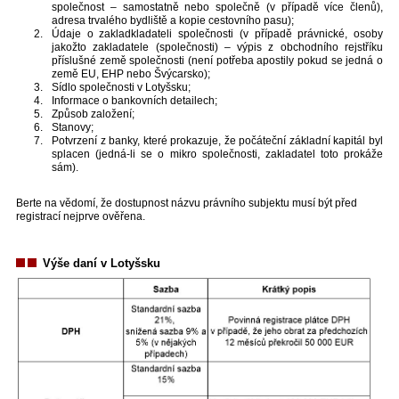
společnost – samostatně nebo společně (v případě více členů),
adresa trvalého bydliště a kopie cestovního pasu);
Údaje o zakladkladateli společnosti (v případě právnické, osoby
jakožto zakladatele (společnosti) – výpis z obchodního rejstříku
příslušné země společnosti (není potřeba apostily pokud se jedná o
země EU, EHP nebo Švýcarsko);
Sídlo společnosti v Lotyšsku;
Informace o bankovních detailech;
Způsob založení;
Stanovy;
Potvrzení z banky, které prokazuje, že počáteční základní kapitál byl
splacen (jedná-li se o mikro společnosti, zakladatel toto prokáže
sám).
Berte na vědomí, že dostupnost názvu právního subjektu musí být před
registrací nejprve ověřena.
Výše daní v Lotyšsku