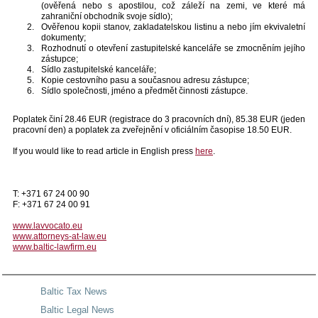
(ověřená nebo s apostilou, což záleží na zemi, ve které má
zahraniční obchodník svoje sídlo);
Ověřenou kopii stanov, zakladatelskou listinu a nebo jím ekvivaletní
dokumenty;
Rozhodnutí o otevření zastupitelské kanceláře se zmocněním jejího
zástupce;
Sídlo zastupitelské kanceláře;
Kopie cestovního pasu a současnou adresu zástupce;
Sídlo společnosti, jméno a předmět činnosti zástupce.
Poplatek činí 28.46 EUR (registrace do 3 pracovních dní), 85.38 EUR (jeden
pracovní den) a poplatek za zveřejnění v oficiálním časopise 18.50 EUR.
If you would like to read article in English press
here
.
T: +371 67 24 00 90
F: +371 67 24 00 91
www.lavvocato.eu
www.attorneys-at-law.eu
www.baltic-lawfirm.eu
Baltic Tax News
Baltic Legal News