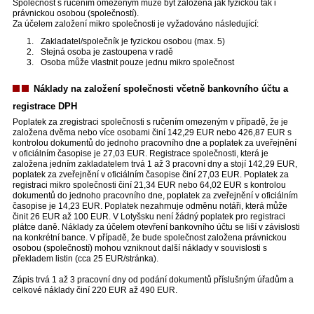
Společnost s ručením omezeným může být založena jak fyzickou tak i
právnickou osobou (společností).
Za účelem založení mikro společnosti je vyžadováno následující:
Zakladatel/společník je fyzickou osobou (max. 5)
Stejná osoba je zastoupena v radě
Osoba může vlastnit pouze jednu mikro společnost
Náklady na založení společnosti včetně bankovního účtu a
registrace DPH
Poplatek za zregistraci společnosti s ručením omezeným v případě, že je
založena dvěma nebo více osobami činí 142,29 EUR nebo 426,87 EUR s
kontrolou dokumentů do jednoho pracovního dne a poplatek za uveřejnění
v oficiálním časopise je 27,03 EUR. Registrace společnosti, která je
založena jedním zakladatelem trvá 1 až 3 pracovní dny a stojí 142,29 EUR,
poplatek za zveřejnění v oficiálním časopise činí 27,03 EUR. Poplatek za
registraci mikro společnosti činí 21,34 EUR nebo 64,02 EUR s kontrolou
dokumentů do jednoho pracovního dne, poplatek za zveřejnění v oficiálním
časopise je 14,23 EUR. Poplatek nezahrnuje odměnu notáři, která může
činit 26 EUR až 100 EUR. V Lotyšsku není žádný poplatek pro registraci
plátce daně. Náklady za účelem otevření bankovního účtu se liší v závislosti
na konkrétní bance. V případě, že bude společnost založena právnickou
osobou (společností) mohou vzniknout další náklady v souvislosti s
překladem listin (cca 25 EUR/stránka).
Zápis trvá 1 až 3 pracovní dny od podání dokumentů příslušným úřadům a
celkové náklady činí 220 EUR až 490 EUR.