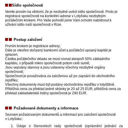
Sídlo společnosti
Vemte prosím na vědomí, že je nezbytné uvést sídlo společnosti. Proto je
registrace společnosti na konkrétní adrese v Lotyšsku nezbytným
počátečním krokem. Pro Vaše pohodlí jsme Vám ochotni nabídnout k
užívání sídlo naší společnosti v Rize.
Postup založení
Prvním krokem je registrace adresy;
Dále je otevřen dočasný bankovní účet a počáteční upsaný kapitál je
splacen;
Částka počátečního vkladu se musí rovnat alespoň 50% základního
kapitálu, v případě mikro společnosti potom celé sumě;
Jsou sepsány stanovy a jsou ustaveny včechny nezbytné orgány
společnosti;
Společnost je považována za založenou až po zapsání do obchodního
rejstříku;
Všechny dokumenty musí být podány obchodnímu rejstříku v lotyšštině.
Přibližná cena za překlad jedné stránky je 20 až 25 EUR, přibližná cena za
překlad zakladatelské listiny společnosti je 290 EUR.
Požadované dokumenty a informace
Seznam požadovaným dokumentů a informací pro založení společnosti
v Lotyšsku::
Údaje o členovi/ech rady společnosti (oprávnění jednání za