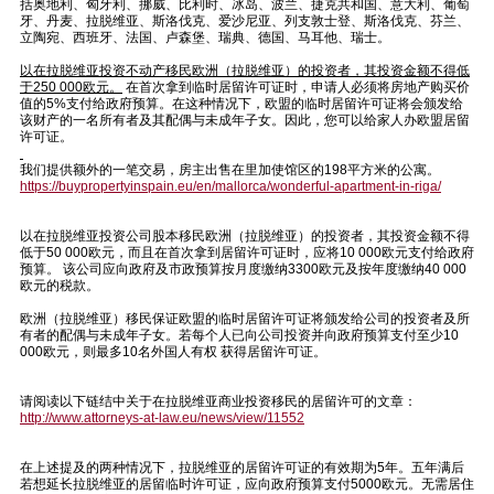
括奥地利、匈牙利、挪威、比利时、冰岛、波兰、捷克共和国、意大利、葡萄
牙、丹麦、拉脱维亚、斯洛伐克、爱沙尼亚、列支敦士登、斯洛伐克、芬兰、
立陶宛、西班牙、法国、卢森堡、瑞典、德国、马耳他、瑞士。
以在拉脱维亚投资不动产移民欧洲（拉脱维亚）的投资者，其投资金额不得低
于
250 000
欧元。
在首次拿到临时居留许可证时，申请人必须将房地产购买价
值的5%支付给政府预算。在这种情况下，欧盟的临时居留许可证将会颁发给
该财产的一名所有者及其配偶与未成年子女。因此，您可以给家人办欧盟居留
许可证。
我们提供额外的一笔交易，房主出售在里加使馆区的198平方米的公寓。
https://buypropertyinspain.eu/en/mallorca/wonderful-apartment-in-riga/
以在拉脱维亚投资公司股本移民欧洲（拉脱维亚）的投资者，其投资金额不得
低于50 000欧元，而且在首次拿到居留许可证时，应将10 000欧元支付给政府
预算。 该公司应向政府及市政预算按月度缴纳3300欧元及按年度缴纳40 000
欧元的税款。
欧洲（拉脱维亚）移民保证欧盟的临时居留许可证将颁发给公司的投资者及所
有者的配偶与未成年子女。若每个人已向公司投资并向政府预算支付至少10
000欧元，则最多10名外国人有权 获得居留许可证。
请阅读以下链结中关于在拉脱维亚商业投资移民的居留许可的文章：
http://www.attorneys-at-law.eu/news/view/11552
在上述提及的两种情况下，拉脱维亚的居留许可证的有效期为5年。五年满后
若想延长拉脱维亚的居留临时许可证，应向政府预算支付5000欧元。无需居住