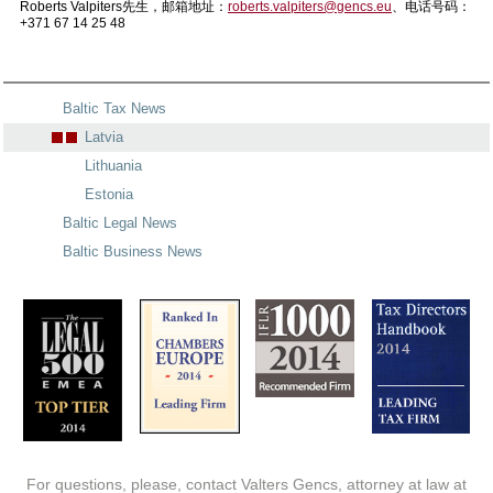
Roberts Valpiters先生，邮箱地址：
roberts.valpiters@gencs.eu
、电话号码：
+371 67 14 25 48
Baltic Tax News
Latvia
Lithuania
Estonia
Baltic Legal News
Baltic Business News
For questions, please, contact Valters Gencs, attorney at law at