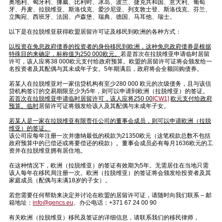
奥地利、匈牙利、挪威、比利时、冰岛、波兰、捷克共和国、意大利、葡萄
牙、丹麦、拉脱维亚、斯洛伐克、爱沙尼亚、列支敦士登、斯洛伐克、芬兰、
立陶宛、西班牙、法国、卢森堡、瑞典、德国、马耳他、瑞士。
以下是在拉脱维亚获得欧盟居留许可证及移民到欧洲的各种方式：
以投资在免息政府债券的投资者的身份移民到欧洲，这种免息政府债券是根据
特殊目的来确定，标称值为
250 000
欧元。
若是首次在拉脱维亚申请临时居留
许可，该人应将38 000欧元支付给政府预算。欧盟的居留许可证将会颁发给一
名投资者及其配偶与其未成年子女。5年期满后，政府将会全额回购债券。
若某人在拉脱维亚对一家信贷机构有至少280 000 欧元的次级债务，且与该信
贷机构签订的交易期限至少为5年，则可以申请到欧洲（拉脱维亚）的签证。
若首次在拉脱维亚申请临时居留许可，该人应将
250 00
[CW1]
欧元支付给政府
预算。
临时
居留许可证将颁发给该人及其配偶与未成年子女。
若某人是一家在拉脱维亚有限责任公司的董事会成员，则可以申请欧洲（拉脱
维亚）的签证。
该公司应每年注册一次并缴纳最低的税款为21350欧元（这笔税款总数不包括
政府预算中的已偿还或将要偿还的税款）。董事会成员必有每月1636欧元的工
资并在拉脱维亚拥有居住地。
在这种情况下，欧洲（拉脱维亚）的签证有效期为5年。无需居住在当地只需
该人每年在移民局注册一次。欧洲（拉脱维亚）的签证将会颁发给投资者及其
家庭成员（配偶与未满18岁的子女）。
若您需要任何帮助来决定并讨论在欧盟的居留许可证，请随时向我们联系 – 邮
箱地址：
info@gencs.eu
、办公电话：+371 67 24 00 90
有关欧洲（拉脱维亚）移民及签证的详细信息，请联系我们的移民律师，